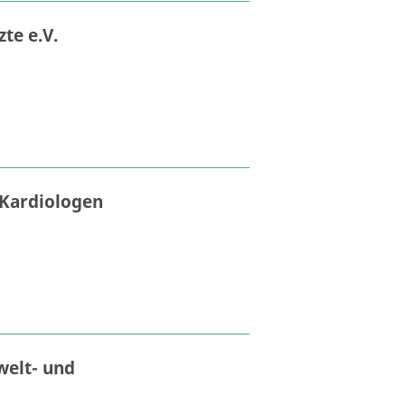
te e.V.
Kardiologen
elt- und