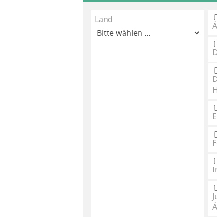
Land
Ä
D
D
H
E
F
I
J
Ä