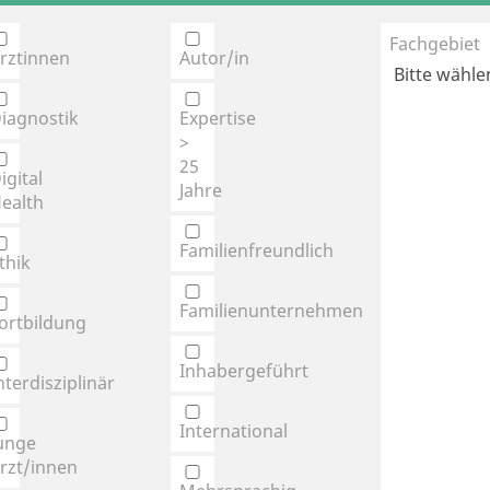
Fachgebiet
rztinnen
Autor/in
iagnostik
Expertise
>
25
igital
Jahre
ealth
Familienfreundlich
thik
Familienunternehmen
ortbildung
Inhabergeführt
nterdisziplinär
International
unge
rzt/innen