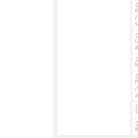
K
/
S
L
Ä
N
P
/
ä
T
W