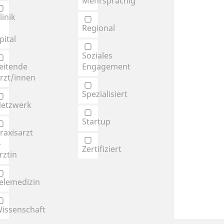
Mehrsprachig
linik
Regional
pital
Soziales
eitende
Engagement
rzt/innen
Spezialisiert
etzwerk
Startup
raxisarzt
-
Zertifiziert
rztin
elemedizin
issenschaft