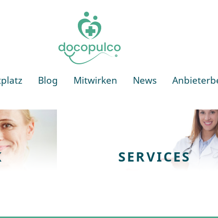
docopulco
platz
Blog
Mitwirken
News
Anbieterb
K
SERVICES